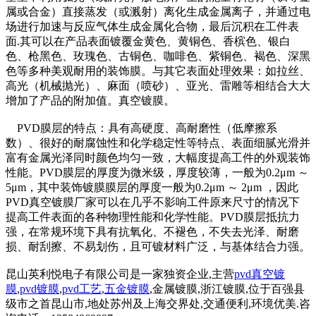
属或合金）直接蒸发（或溅射）离化生成金属离子，并通过电
场进行加速与反应气体生成金属化合物，最后沉积在工件表
面.其可以在产品表面镀覆金黄色、黄铜色、香槟色、银白
色、枪黑色、玫瑰色、古铜色、咖啡色、紫铜色、褐色、深黑
色等多种美观耐用的装饰膜。与其它表面处理效果：如拉丝、
高光（机械抛光）、麻面（喷砂）、亚光、雷雕等相结合大大
增加了产品的附加值。真空镀膜。
PVD膜层的特点：具有高硬度、高耐磨性（低摩擦系
数）、很好的耐腐蚀性和化学稳定性等特点、表面细腻光滑并
富有金属光泽同时颜色均匀一致，大幅度提高工件的外观装饰
性能。PVD膜层的厚度为微米级，厚度较薄，一般为0.2μm ～
5μm，其中装饰镀膜膜层的厚度一般为0.2μm ～ 2μm ，因此
PVD真空镀膜厂家可以在几乎不影响工件原来尺寸的情况下
提高工件表面的各种物理性能和化学性能。PVD膜层抵抗力
强，在常规环境下具有抗氧化、不褪色，不失去光泽、耐磨
损、耐刮擦、不易划伤，且可镀材料广泛，与基体结合力强。
昆山英利悦电子有限公司是一家独资企业,主营
pvd真空镀
膜
,
pvd镀膜
,
pvd工艺
,
五金镀膜
,金属镀膜,浙江镀膜,位于百强县
级市之首昆山市,地处苏州及上海交界处,交通便利,环境优美.咨