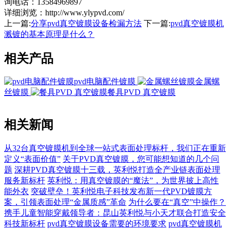
询电话：13584969897
详细浏览：http://www.ylypvd.com/
上一篇:
分享pvd真空镀膜设备检漏方法
下一篇:
pvd真空镀膜机
溅镀的基本原理是什么？
相关产品
pvd电脑配件镀膜
金属螺
丝镀膜
餐具PVD 真空镀膜
相关新闻
从32台真空镀膜机到全球一站式表面处理标杆，我们正在重新
定义“表面价值”
关于PVD真空镀膜，您可能想知道的几个问
题
深耕PVD真空镀膜十三载，英利悦打造全产业链表面处理
服务新标杆
英利悦：用真空镀膜的“魔法”，为世界披上高性
能外衣
突破壁垒！英利悦电子科技发布新一代PVD镀膜方
案，引领表面处理“金属质感”革命
为什么要在“真空”中操作？
携手儿童智能穿戴领导者：昆山英利悦与小天才联合打造安全
科技新标杆
pvd真空镀膜设备需要的环境要求
pvd真空镀膜机