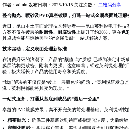
作者：admin 发布日期：2025-10-15 关注次数：
二维码分享
整合抛光、喷砂及PVD真空镀膜，打造一站式金属表面处理服
近日，昆山本土表面处理技术领导者——昆山英利悦电子科技有
方案不仅在镀层的
耐磨性、耐腐蚀性
上提升了约30%，更在
色
具卓越性能与惊艳美学的“金属质感”一站式解决方案。
技术驱动，定义表面处理新标准
在消费升级的浪潮下，产品的“颜值”与“质感”已成为决定市
膜层结构更致密、附着力更强。这意味着，经过英利悦处理的
验，极大延长了产品的使用寿命和美观度。
“我们解决的不仅仅是‘镀上一层颜色’的问题，”英利悦研发
泽，英利悦都能将其变为现实。”
一站式服务，打通从基底到成品的“最后一公里”
卓越的PVD镀膜效果，离不开完美的前处理基础。英利悦科
精密抛光：
确保工件基底达到镜面或指定光洁度，为后续镀
定制化喷砂：
根据客户需求，实现从细腻亚光到粗犷磨砂的