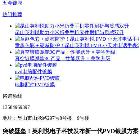
五金镀膜
热门推荐
昆山英利悦助力小米折叠手机零件耐折与质感双升
童趣色彩 + 硬核防护！昆山英利悦 PVD 小天才电话手
真空镀膜赋能3C产品：性能跃升 × 美学升级
pvd电脑配件镀膜
电脑配件PVD镀膜
咨询热线
13584969897
地址：昆山市山淞路297号8号楼、9号楼
突破壁垒！英利悦电子科技发布新一代PVD镀膜方案