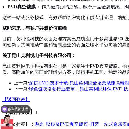
PVD真空镀膜：
作为最终点睛之笔，赋予产品金属质感、绚
这种一站式服务模式，有效帮助客户简化了供应链管理，缩短了
赋能未来，与客户共攀价值巅峰
目前，英利悦科技的表面处理方案已成功应用于多家世界500
同创新，共同推动中国精密制造业的表面处理水平迈向新的高
关于昆山英利悦电子科技有限公司：
昆山英利悦电子科技有限公司是一家专注于PVD真空镀膜、
质、高附加值的表面处理解决方案，以精湛的工艺、稳定的品
上一篇:
深耕 PVD 技术十载 昆山英利悦全场景赋能高端
下一篇:
绿色镀膜引领行业变革！昆山英利悦环保 PVD 
【返回列表】
咨询装饰镀膜
【推荐阅读】↓
咨询真空镀膜
【本文标签】：
抛光
喷砂及PVD真空镀膜
打造一站式金属表