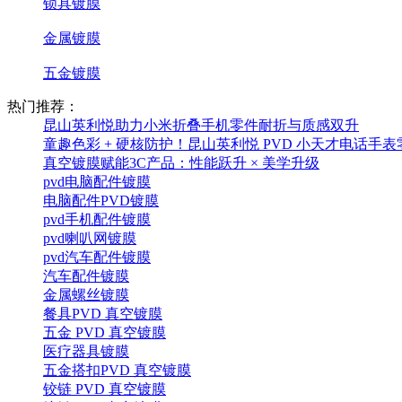
锁具镀膜
金属镀膜
五金镀膜
热门推荐：
昆山英利悦助力小米折叠手机零件耐折与质感双升
童趣色彩 + 硬核防护！昆山英利悦 PVD 小天才电话手
真空镀膜赋能3C产品：性能跃升 × 美学升级
pvd电脑配件镀膜
电脑配件PVD镀膜
pvd手机配件镀膜
pvd喇叭网镀膜
pvd汽车配件镀膜
汽车配件镀膜
金属螺丝镀膜
餐具PVD 真空镀膜
五金 PVD 真空镀膜
医疗器具镀膜
五金搭扣PVD 真空镀膜
铰链 PVD 真空镀膜