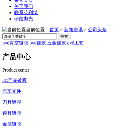
荣誉资质
关于我们
联系英利悦
研磨抛光
当前位置：
首页
>
新闻资讯
>
公司头条
搜索
pvd真空镀膜
pvd镀膜
五金镀膜
pvd工艺
产品中心
Product center
3C产品镀膜
汽车零件
刀具镀膜
锁具镀膜
金属镀膜