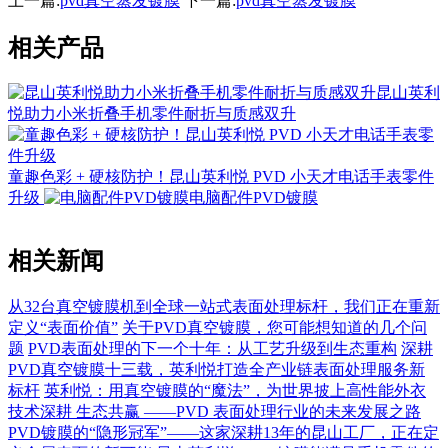
上一篇:
pvd真空蒸发镀膜
下一篇:
pvd真空蒸发镀膜
相关产品
昆山英利
悦助力小米折叠手机零件耐折与质感双升
童趣色彩 + 硬核防护！昆山英利悦 PVD 小天才电话手表零件
升级
电脑配件PVD镀膜
相关新闻
从32台真空镀膜机到全球一站式表面处理标杆，我们正在重新
定义“表面价值”
关于PVD真空镀膜，您可能想知道的几个问
题
PVD表面处理的下一个十年：从工艺升级到生态重构
深耕
PVD真空镀膜十三载，英利悦打造全产业链表面处理服务新
标杆
英利悦：用真空镀膜的“魔法”，为世界披上高性能外衣
技术深耕 生态共赢 ——PVD 表面处理行业的未来发展之路
PVD镀膜的“隐形冠军”——这家深耕13年的昆山工厂，正在定