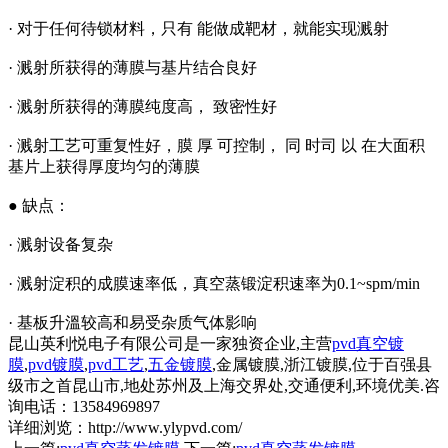
· 对于任何待锁材料，只有 能做成靶材，就能实现溅射
· 溅射所获得的薄膜与基片结合良好
· 溅射所获得的薄膜纯度高， 致密性好
· 溅射工艺可重复性好，膜 厚 可控制， 同 时司 以 在大面积
基片上获得厚度均匀的薄膜
● 缺点：
· 溅射设备复杂
· 溅射淀积的成膜速率低，真空蒸锻淀积速率为0.1~spm/min
· 基板升溫较高和易受杂质气体影响
昆山英利悦电子有限公司是一家独资企业,主营
pvd真空镀
膜
,
pvd镀膜
,
pvd工艺
,
五金镀膜
,金属镀膜,浙江镀膜,位于百强县
级市之首昆山市,地处苏州及上海交界处,交通便利,环境优美.咨
询电话：13584969897
详细浏览：http://www.ylypvd.com/