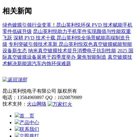
相关新闻
绿色镀膜引领行业变革！昆山英利悦环保 PVD 技术赋能手机
零件低碳升级
昆山英利悦助力手机零件实现颜值与性能双重
飞跃
深耕 PVD 技术十载 昆山英利悦全场景赋能高端制造升
级
专利突破引领技术革新 昆山英利悦双色真空镀膜赋能智能
设备新生态
纳米真空镀膜技术提升消费电子抗刮性能
2025 国
际真空镀膜设备展将于四季度举办 聚焦智能制造
真空镀膜技
术解决新能源汽车内饰环保难题
昆山英利悦电子有限公司 版权所有
电话：13584969897
QQ：1020879989
技术支持：
火山网络
首 页
产品中心
联系我们
立即拨打